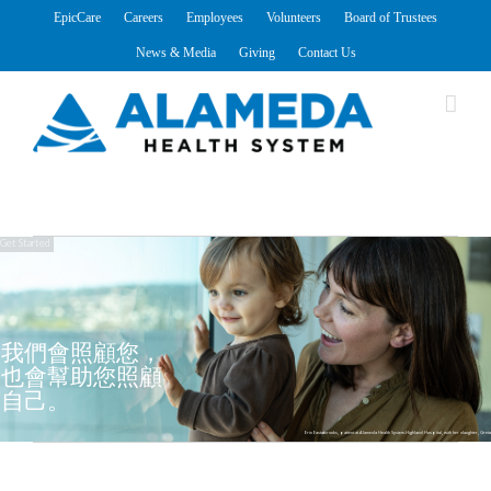
Skip
EpicCare
Careers
Employees
Volunteers
Board of Trustees
to
News & Media
Giving
Contact Us
content
Get Started
我們會照顧您，
也會幫助您照顧
自己。
Erin Eastabrooks, patient at Alameda Health System-Highland Hospital, with her daughter, Greta