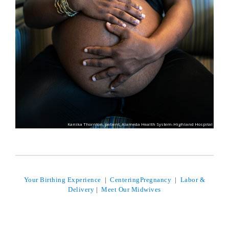
Kanika Thornton, patient, Alameda Health System-Highland Hospital
Your Birthing Experience
|
CenteringPregnancy
|
Labor &
Delivery
|
Meet Our Midwives